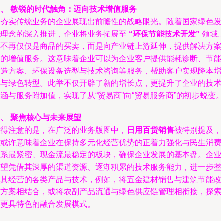
二、 敏锐的时代触角：迈向技术增值服务
在夯实传统业务的企业展现出前瞻性的战略眼光。随着国家绿色
展理念的深入推进，企业将业务拓展至
“环保节能技术开发”
领域
这不再仅仅是商品的买卖，而是向产业链上游延伸，提供解决方
式的增值服务。这意味着企业可以为企业客户提供能耗诊断、节
改造方案、环保设备选型与技术咨询等服务，帮助客户实现降本
效与绿色转型。此举不仅开辟了新的增长点，更提升了企业的技
涵与服务附加值，实现了从“贸易商”向“贸易服务商”的初步蜕变
、 聚焦核心与未来展望
值得注意的是，在广泛的业务版图中，
日用百货销售
被特别提及
这或许意味着企业在保持多元化经营优势的正着力强化与民生消
联系最紧密、现金流最稳定的板块，确保企业发展的基本盘。企
有望凭借其深厚的渠道资源、逐渐积累的技术服务能力，进一步
合其经营的各类产品与技术，例如，将五金建材销售与建筑节能
造方案相结合，或将农副产品流通与绿色供应链管理相衔接，探
出更具特色的融合发展模式。