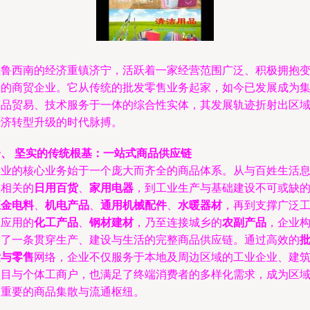
在鲁西南的经济重镇济宁，活跃着一家经营范围广泛、积极拥抱
革的商贸企业。它从传统的批发零售业务起家，如今已发展成为
商品贸易、技术服务于一体的综合性实体，其发展轨迹折射出区
经济转型升级的时代脉搏。
一、 坚实的传统根基：一站式商品供应链
企业的核心业务始于一个庞大而齐全的商品体系。从与百姓生活
息相关的
日用百货
、
家用电器
，到工业生产与基础建设不可或缺
五金电料
、
机电产品
、
通用机械配件
、
水暖器材
，再到支撑广泛
业应用的
化工产品
、
钢材建材
，乃至连接城乡的
农副产品
，企业
建了一条贯穿生产、建设与生活的完整商品供应链。通过高效的
发与零售
网络，企业不仅服务于本地及周边区域的工业企业、建
项目与个体工商户，也满足了终端消费者的多样化需求，成为区
内重要的商品集散与流通枢纽。