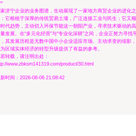
**
这家济宁企业的业务图谱，生动展现了一家地方商贸企业的进化
路：它根植于深厚的传统贸易土壤，广泛连接工业与民生；它又
应时代趋势，主动切入环保节能这一朝阳产业，寻求技术驱动的
量发展。在“多元化经营”与“专业化深耕”之间，企业正努力寻找
衡，其发展历程是无数中国中小企业适应市场、主动求变的缩影
也为区域实体经济的转型升级提供了有益的参考。
如若转载，请注明出处：
ttp://www.zbksm141319.com/product/30.html
新时间：2026-08-06 21:08:42